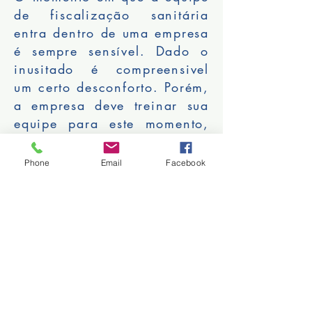
de fiscalização sanitária
entra dentro de uma empresa
é sempre sensível. Dado o
inusitado é compreensivel
um certo desconforto. Porém,
a empresa deve treinar sua
equipe para este momento,
posto que é atividade
rotineira da fiscalização e
Phone
Email
Facebook
deve ser executada dentro
do máximo rigor da lei. Em
caso da empresa não
conhecer o que pode ou não
ser feito pelos fiscais
durante a inspeção
sanitária, ela deve pedir
assistência juridica. Ora, o